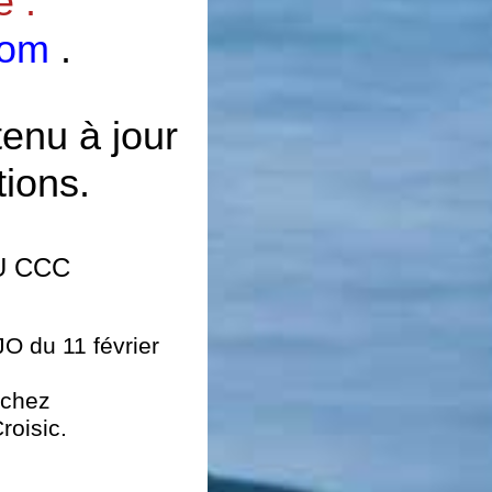
e :
com
.
tenu à jour
tions.
U CCC
JO du 11 février
 chez
roisic.