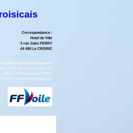
roisicais
Correspondance :
el de Ville
5 rue Jules FERRY
44 490 Le CROISIC
ubcroisierecroisicais@gmail.com
ière croisicais
ous le n°44005
1h30 à 13h30 à l'ancienne criée