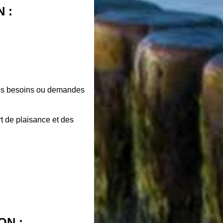
N :
 les besoins ou demandes
rt de plaisance et des
ON :