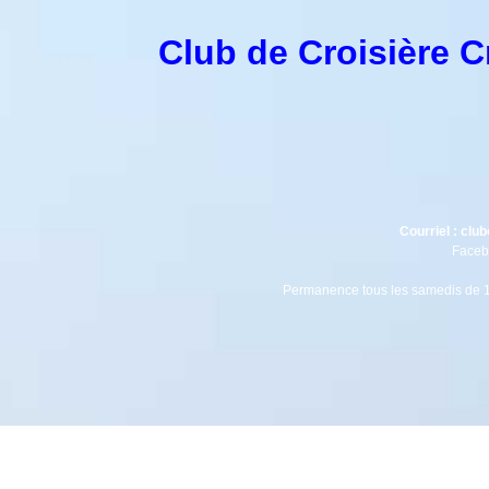
Club de Croisière C
Hot
Courriel : cl
Facebook : Club de crois
Affilié à la FFV s
Permanence tous les samedis de 1