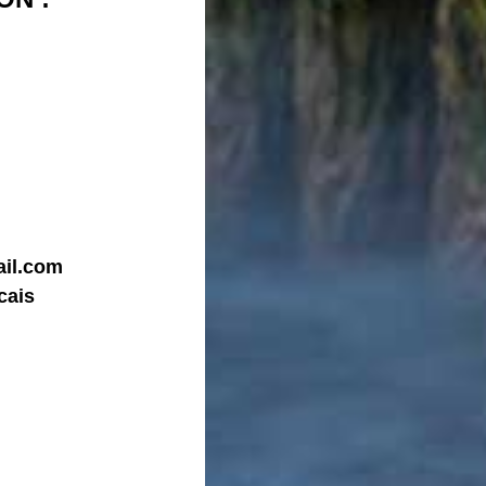
ail.com
cais