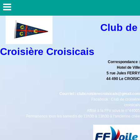
Club de
Croisière Croisicais
Correspondance :
Hotel de Ville
5 rue Jules FERRY
44 490 Le CROISIC
Courriel : clubcroisierecroisicais@gmail.com
Facebook : Club de croisière
croisicais
Affilié à la FFV sous le n°44005
Permanence tous les samedis de 11h30 à 13h30 à l'ancienne criée